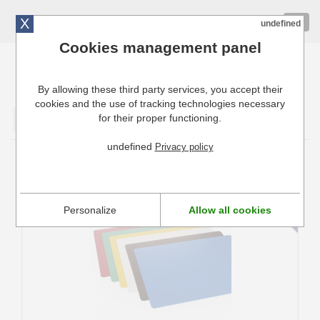
X
01 72 10 10 40
Togg
undefined
navig
Cookies management panel
By allowing these third party services, you accept their
Cuisinresto: Ustensiles de cuisine pour professionnels
cookies and the use of tracking technologies necessary
for their proper functioning.
Valider
undefined
Privacy policy
Set de 6 Plaques de Découpe Flexibles
Hendi
Personalize
Allow all cookies