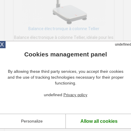
Balance électronique à colonne Tellier
Balance électronique à colonne Tellier, idéale pour les
gros volumes !
X
undefine
à partir de
Cookies management panel
545,83 €
Plus de détails
By allowing these third party services, you accept their cookies
and the use of tracking technologies necessary for their proper
functioning.
undefined
Privacy policy
Allow all cookies
Personalize