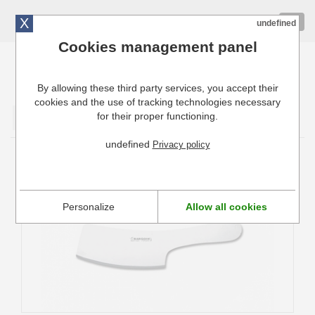
X
01 72 10 10 40
Togg
undefined
navig
Cookies management panel
By allowing these third party services, you accept their
Cuisinresto: Ustensiles de cuisine pour professionnels
cookies and the use of tracking technologies necessary
for their proper functioning.
Valider
undefined
Privacy policy
Couteau à Chair Fischer Bargoin
Personalize
Allow all cookies