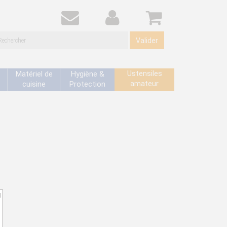
Valider
Ustensiles
Matériel de
Hygiène &
amateur
cuisine
Protection
électrique
d