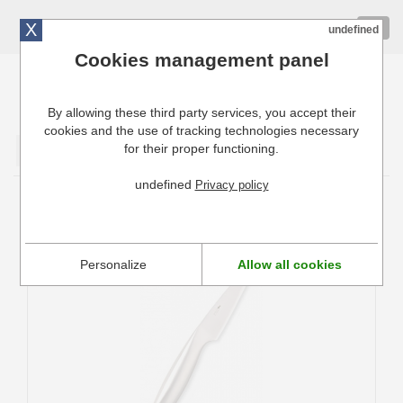
X
01 72 10 10 40
Togg
undefined
navig
Cookies management panel
By allowing these third party services, you accept their
Cuisinresto: Ustensiles de cuisine pour professionnels
cookies and the use of tracking technologies necessary
for their proper functioning.
Valider
undefined
Privacy policy
Couteaux de cuisine Fuso Lion Sabatier
Personalize
Allow all cookies