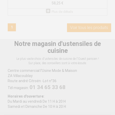
58,25 €
Plus de détails
1
Voir tous les produits
Notre magasin d'ustensiles de
cuisine
Le plus vaste choix d'ustensiles de cuisine de l'Ouest parisien !
Sur place, des conseillers sont à votre écoute.
Centre commercial l'Usine Mode & Maison
ZA Villacoublay
Route andré Citroën -Lot n°36
01 34 65 33 68
Tél magasin:
Horaires d'ouverture:
Du Mardi au vendredi De 11 H à 20 H
Samedi et Dimanche De 10 H à 20 H