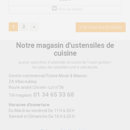
Plus de détails
1
2
»
Voir tous les produits
Notre magasin d'ustensiles de
cuisine
Le plus vaste choix d'ustensiles de cuisine de l'Ouest parisien !
Sur place, des conseillers sont à votre écoute.
Centre commercial l'Usine Mode & Maison
ZA Villacoublay
Route andré Citroën -Lot n°36
01 34 65 33 68
Tél magasin:
Horaires d'ouverture:
Du Mardi au vendredi De 11 H à 20 H
Samedi et Dimanche De 10 H à 20 H