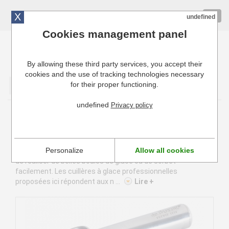
X
01 72 10 10 40
Togg
undefined
navig
Cookies management panel
By allowing these third party services, you accept their
Cuisinresto: Ustensiles de cuisine pour professionnels
cookies and the use of tracking technologies necessary
for their proper functioning.
Valider
undefined
Privacy policy
Portionneurs et cuillères à glace
Le portionneur à glace fait partie des ustensiles
Personalize
Allow all cookies
indispensables pour une activité de restauration. Il permet
de réaliser de belles boules de glace ou de sorbet
facilement. Les cuillères à glace professionnelles
proposées ici répondent aux n ...
Lire +