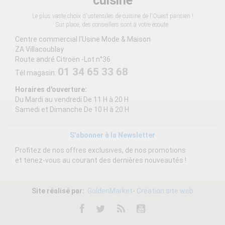
cuisine
Le plus vaste choix d'ustensiles de cuisine de l'Ouest parisien !
Sur place, des conseillers sont à votre écoute.
Centre commercial l'Usine Mode & Maison
ZA Villacoublay
Route andré Citroën -Lot n°36
01 34 65 33 68
Tél magasin:
Horaires d'ouverture:
Du Mardi au vendredi De 11 H à 20 H
Samedi et Dimanche De 10 H à 20 H
S'abonner à la Newsletter
Profitez de nos offres exclusives, de nos promotions
et tenez-vous au courant des dernières nouveautés !
Site réalisé par:
GoldenMarket
-
Création site web