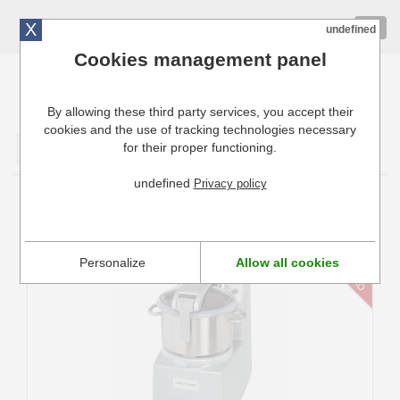
X
01 72 10 10 40
Togg
undefined
navig
Cookies management panel
By allowing these third party services, you accept their
Cuisinresto: Ustensiles de cuisine pour professionnels
cookies and the use of tracking technologies necessary
for their proper functioning.
Valider
undefined
Privacy policy
Cutter vertical Robot Coupe
Personalize
Allow all cookies