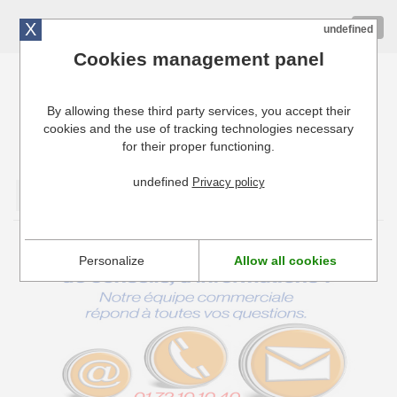
X
01 72 10 10 40
Togg
undefined
navig
Cookies management panel
By allowing these third party services, you accept their
Cuisinresto: Ustensiles de cuisine pour
cookies and the use of tracking technologies necessary
professionnels
for their proper functioning.
undefined
Privacy policy
Valider
ous !
Combinés & Cou
Personalize
Allow all cookies