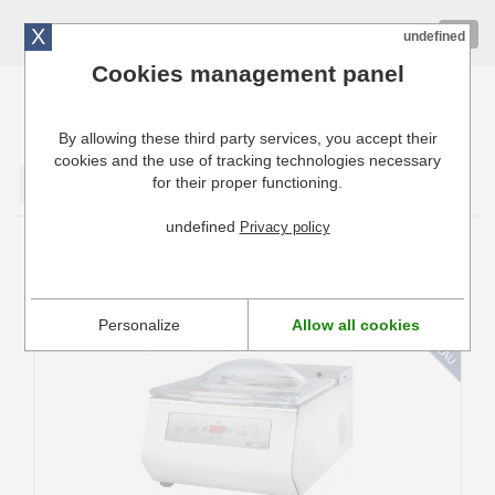
X
01 72 10 10 40
Togg
undefined
navig
Cookies management panel
By allowing these third party services, you accept their
Cuisinresto: Ustensiles de cuisine pour professionnels
cookies and the use of tracking technologies necessary
for their proper functioning.
Valider
undefined
Privacy policy
Machine sous vide
Personalize
Allow all cookies