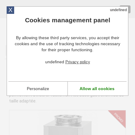
X
01 72 10 10 40
Togg
undefined
navig
Cookies management panel
By allowing these third party services, you accept their
Cuisinresto: Ustensiles de cuisine pour professionnels
cookies and the use of tracking technologies necessary
for their proper functioning.
Valider
undefined
Privacy policy
Bain-Marie électrique professionnel
Le bain-marie électrique professionnel permet de réaliser
Personalize
Allow all cookies
facilement vos cuissons bain-marie. Les modèles GN
permettent d'insérer facilement les bacs gastronormes de
taille adaptée.