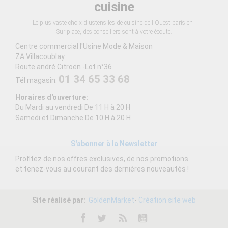
cuisine
Le plus vaste choix d'ustensiles de cuisine de l'Ouest parisien !
Sur place, des conseillers sont à votre écoute.
Centre commercial l'Usine Mode & Maison
ZA Villacoublay
Route andré Citroën -Lot n°36
01 34 65 33 68
Tél magasin:
Horaires d'ouverture:
Du Mardi au vendredi De 11 H à 20 H
Samedi et Dimanche De 10 H à 20 H
S'abonner à la Newsletter
Profitez de nos offres exclusives, de nos promotions
et tenez-vous au courant des dernières nouveautés !
Site réalisé par:
GoldenMarket
-
Création site web