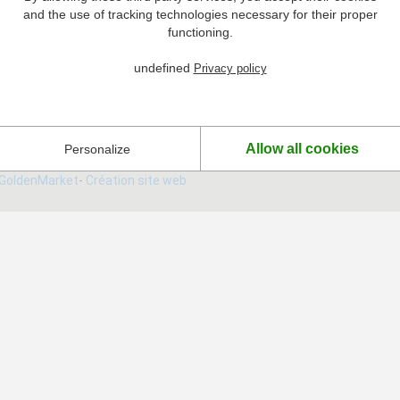
and the use of tracking technologies necessary for their proper
Par email
functioning.
S'abonner à la Newsletter
undefined
Privacy policy
Profitez de nos offres exclusives, de nos promotions
et tenez-vous au courant des dernières nouveautés !
Allow all cookies
Personalize
GoldenMarket
-
Création site web