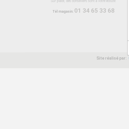
Sur place, des conseillers sont à votre écoute.
01 34 65 33 68
Tél magasin:
Site réalisé par: