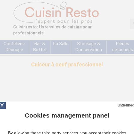
Cuisinresto: Ustensiles de cuisine pour
professionnels
Coutellerie
Bar &
La Salle
Stockage &
Pièces
Découpe
Buffet
Conservation
détachées
Cuiseur à oeuf professionnel
X
undefine
e
Contactez-nous
Cookies management panel
01.72.10.10.40
!
By allowing these third party services, you accept their cookies
7 jours sur 7 de 9 h 00 à 19 h 00