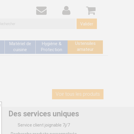
Valider
Ustensiles
Matériel de
Hygiène &
amateur
cuisine
Protection
électrique
Voir tous les produits
d
Des services uniques
Service client joignable 7j/7