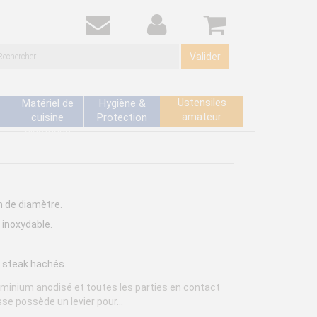
Valider
Ustensiles
Matériel de
Hygiène &
amateur
cuisine
Protection
électrique
 de diamètre.
 inoxydable.
 steak hachés.
minium anodisé et toutes les parties en contact
sse possède un levier pour...