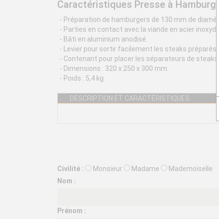
Caractéristiques Presse à Hamburg
- Préparation de hamburgers de 130 mm de diamèt
- Parties en contact avec la viande en acier inoxyda
- Bâti en aluminium anodisé.
- Levier pour sortir facilement les steaks préparés.
- Contenant pour placer les séparateurs de steaks
- Dimensions : 320 x 250 x 300 mm.
- Poids : 5,4 kg.
DESCRIPTION ET CARACTÉRISTIQUES
Civilité :
Monsieur
Madame
Mademoiselle
Nom :
Prénom :