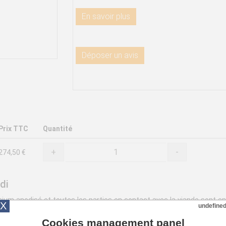
En savoir plus
Déposer un avis
Prix TTC
Quantité
+
-
274,50 €
di
ium anodisé et toutes les parties en contact avec la viande sont en 
X
undefine
tenant permettant de placer les séparateurs papier. Cette presse p
Cookies management panel