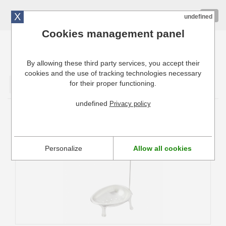
X
01 72 10 10 40
Togg
undefined
navig
Cookies management panel
By allowing these third party services, you accept their
Cuisinresto: Ustensiles de cuisine pour professionnels
cookies and the use of tracking technologies necessary
for their proper functioning.
Valider
undefined
Privacy policy
Pocheuse à Oeufs fer blanc Tellier
Personalize
Allow all cookies