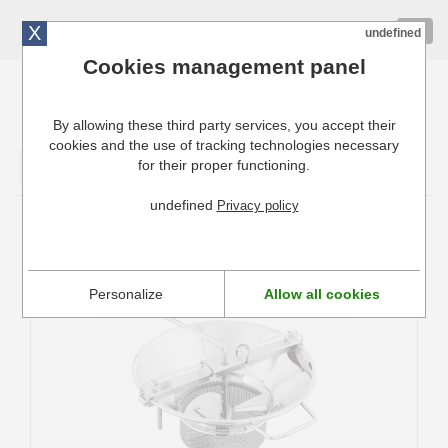
X
01 72 10 10 40
Togg
undefined
navig
Cookies management panel
By allowing these third party services, you accept their
Cuisinresto: Ustensiles de cuisine pour professionnels
cookies and the use of tracking technologies necessary
for their proper functioning.
Valider
undefined
Privacy policy
Moulin à légumes Professionnel inox
Tellier n° 5
Personalize
Allow all cookies