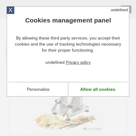
X
01 72 10 10 40
Togg
undefined
navig
Cookies management panel
By allowing these third party services, you accept their
Cuisinresto: Ustensiles de cuisine pour professionnels
cookies and the use of tracking technologies necessary
for their proper functioning.
Valider
undefined
Privacy policy
Machine à Légumes Tournés Tellier
Personalize
Allow all cookies