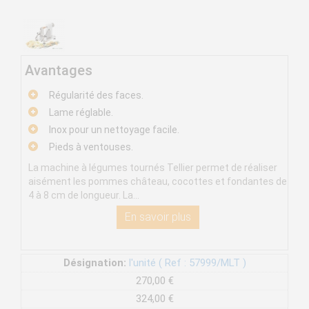
Avantages
Régularité des faces.
Lame réglable.
Inox pour un nettoyage facile.
Pieds à ventouses.
La machine à légumes tournés Tellier permet de réaliser
aisément les pommes château, cocottes et fondantes de
4 à 8 cm de longueur. La...
En savoir plus
Désignation:
l'unité ( Ref : 57999/MLT )
270,00 €
324,00 €