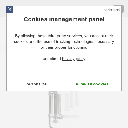
X
01 72 10 10 40
Togg
undefined
navig
Cookies management panel
By allowing these third party services, you accept their
Cuisinresto: Ustensiles de cuisine pour professionnels
cookies and the use of tracking technologies necessary
for their proper functioning.
Valider
undefined
Privacy policy
Embossoir à saucisse La bonne Graine par
Louis Tellier
Personalize
Allow all cookies