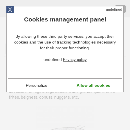
X
01 72 10 10 40
Togg
undefined
navig
Cookies management panel
By allowing these third party services, you accept their
Cuisinresto: Ustensiles de cuisine pour professionnels
cookies and the use of tracking technologies necessary
for their proper functioning.
Valider
undefined
Privacy policy
Panier à friture
Le panier à friture, destiné aux professionnels, est un
Personalize
Allow all cookies
complément indispensable de la bassine à friture et permet
de réaliser un égouttage absolu d'une grande quantité de
frites, beignets, donuts, nuggets, etc.