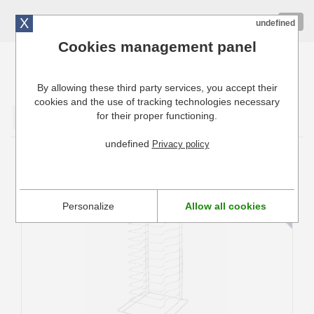
X
01 72 10 10 40
Togg
undefined
navig
Cookies management panel
By allowing these third party services, you accept their
Cuisinresto: Ustensiles de cuisine pour professionnels
cookies and the use of tracking technologies necessary
for their proper functioning.
Valider
undefined
Privacy policy
Etagère Pizza pour 14 plaques/moules
Hendi
Personalize
Allow all cookies