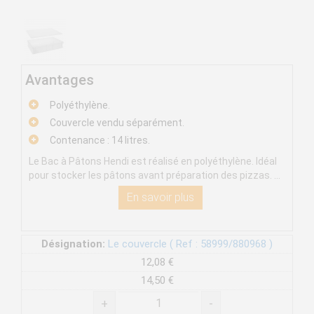
Avantages
Polyéthylène.
Couvercle vendu séparément.
Contenance : 14 litres.
Le Bac à Pâtons Hendi est réalisé en polyéthylène. Idéal
pour stocker les pâtons avant préparation des pizzas. ...
En savoir plus
Désignation:
Le couvercle ( Ref : 58999/880968 )
12,08 €
14,50 €
+
-