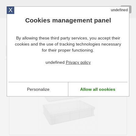
X
01 72 10 10 40
Togg
undefined
navig
Cookies management panel
By allowing these third party services, you accept their
Cuisinresto: Ustensiles de cuisine pour professionnels
cookies and the use of tracking technologies necessary
for their proper functioning.
Valider
undefined
Privacy policy
Bac à Pâtons pour Pizza Hendi
Personalize
Allow all cookies