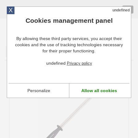
X
01 72 10 10 40
Togg
undefined
navig
Cookies management panel
By allowing these third party services, you accept their
Cuisinresto: Ustensiles de cuisine pour professionnels
cookies and the use of tracking technologies necessary
for their proper functioning.
Valider
undefined
Privacy policy
Fusil à aiguiser
Personalize
Allow all cookies