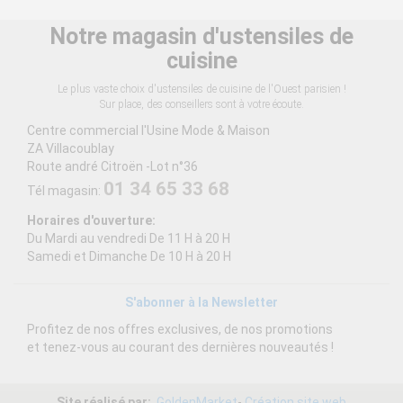
Notre magasin d'ustensiles de
cuisine
Le plus vaste choix d'ustensiles de cuisine de l'Ouest parisien !
Sur place, des conseillers sont à votre écoute.
Centre commercial l'Usine Mode & Maison
ZA Villacoublay
Route andré Citroën -Lot n°36
01 34 65 33 68
Tél magasin:
Horaires d'ouverture:
Du Mardi au vendredi De 11 H à 20 H
Samedi et Dimanche De 10 H à 20 H
S'abonner à la Newsletter
Profitez de nos offres exclusives, de nos promotions
et tenez-vous au courant des dernières nouveautés !
Site réalisé par:
GoldenMarket
-
Création site web