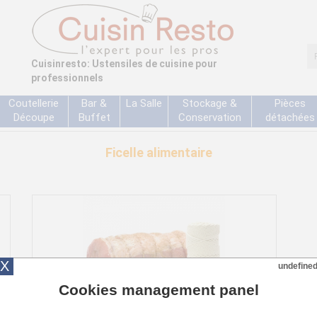
Cuisinresto: Ustensiles de cuisine pour
professionnels
Coutellerie
Bar &
La Salle
Stockage &
Pièces
Découpe
Buffet
Conservation
détachées
Ficelle alimentaire
X
undefine
Cookies management panel