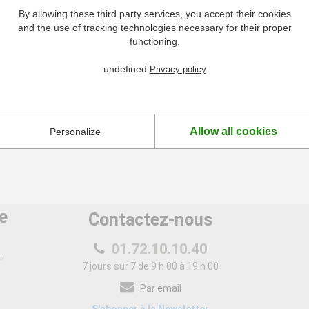
By allowing these third party services, you accept their cookies
Corde à Roulade Hendi
and the use of tracking technologies necessary for their proper
functioning.
à partir de
4,92 €
undefined
Privacy policy
Plus de détails
Allow all cookies
Personalize
e
Contactez-nous
01.72.10.10.40
!
7 jours sur 7 de 9 h 00 à 19 h 00
Par email