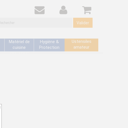
Valider
Ustensiles
Matériel de
Hygiène &
amateur
cuisine
Protection
électrique
d