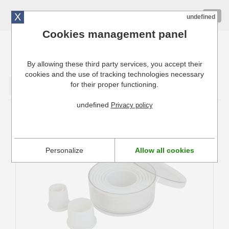
X
01 72 10 10 40
Togg
undefined
navig
Cookies management panel
By allowing these third party services, you accept their
Cuisinresto: Ustensiles de cuisine pour professionnels
cookies and the use of tracking technologies necessary
for their proper functioning.
Valider
undefined
Privacy policy
Découpoirs polyglass
Personalize
Allow all cookies