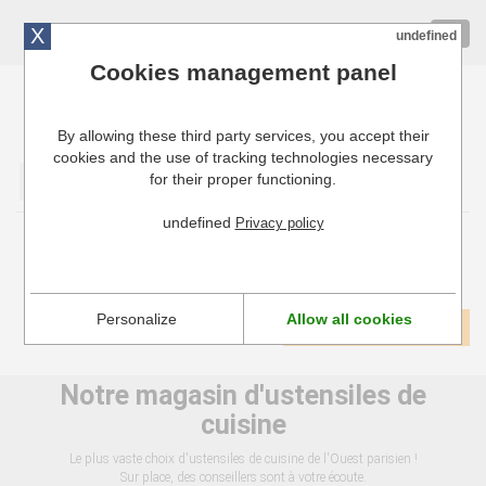
X
01 72 10 10 40
Togg
undefined
navig
Cookies management panel
By allowing these third party services, you accept their
Cuisinresto: Ustensiles de cuisine pour professionnels
cookies and the use of tracking technologies necessary
for their proper functioning.
Valider
undefined
Privacy policy
Découpoirs
Personalize
Allow all cookies
1
Voir tous les produits
Notre magasin d'ustensiles de
cuisine
Le plus vaste choix d'ustensiles de cuisine de l'Ouest parisien !
Sur place, des conseillers sont à votre écoute.