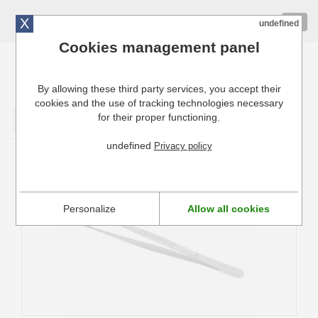
X
01 72 10 10 40
Togg
undefined
navig
Cookies management panel
By allowing these third party services, you accept their
Cuisinresto: Ustensiles de cuisine pour professionnels
cookies and the use of tracking technologies necessary
for their proper functioning.
Valider
undefined
Privacy policy
Pince à Dresser Droite De Buyer
Personalize
Allow all cookies