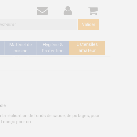
Valider
Ustensiles
Matériel de
Hygiène &
amateur
cuisine
Protection
électrique
ole.
 la réalisation de fonds de sauce, de potages, pour
t conçu pour un...