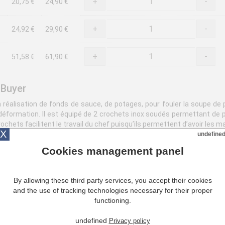
+
-
20,75 €
24,90 €
+
-
24,92 €
29,90 €
+
-
51,58 €
61,90 €
 Buyer
 réalisation de fonds de sauce, de potages, pour fouler la soupe de
 déformation. Il est équipé de 2 crochets inox soudés permettant de p
ochets facilitent le travail du chef puisqu’ils permettent d’avoir les ma
X
undefine
ce De Buyer
Cookies management panel
 crochets inox soudés permettant de placer le chinois dans un récipie
By allowing these third party services, you accept their cookies
and the use of tracking technologies necessary for their proper
functioning.
undefined
Privacy policy