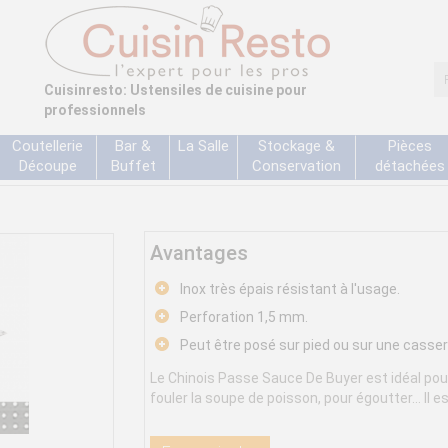
Cuisinresto: Ustensiles de cuisine pour
professionnels
Coutellerie
Bar &
La Salle
Stockage &
Pièces
Découpe
Buffet
Conservation
détachées
Avantages
Inox très épais résistant à l'usage.
Perforation 1,5 mm.
Peut être posé sur pied ou sur une casser
Le Chinois Passe Sauce De Buyer est idéal pour
fouler la soupe de poisson, pour égoutter… Il es