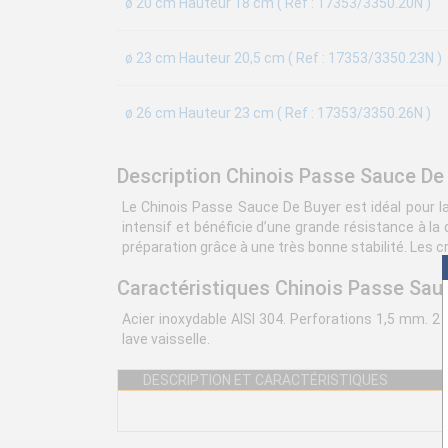
ø 20 cm Hauteur 18 cm ( Ref : 17353/3350.20N )
ø 23 cm Hauteur 20,5 cm ( Ref : 17353/3350.23N )
ø 26 cm Hauteur 23 cm ( Ref : 17353/3350.26N )
Description Chinois Passe Sauce De
Le Chinois Passe Sauce De Buyer est idéal pour la
intensif et bénéficie d’une grande résistance à la
préparation grâce à une très bonne stabilité. Les cr
Caractéristiques Chinois Passe Sau
Acier inoxydable AISI 304. Perforations 1,5 mm. 2
lave vaisselle.
DESCRIPTION ET CARACTÉRISTIQUES