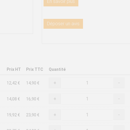
En savoir plus
Déposer un avis
Prix HT
Prix TTC
Quantité
+
-
12,42 €
14,90 €
+
-
14,08 €
16,90 €
+
-
19,92 €
23,90 €