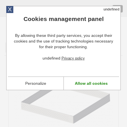
X
01 72 10 10 40
Togg
undefined
navig
Cookies management panel
By allowing these third party services, you accept their
Cuisinresto: Ustensiles de cuisine pour professionnels
cookies and the use of tracking technologies necessary
for their proper functioning.
Valider
undefined
Privacy policy
Cercle à tarte perforé carré De buyer
Valhrona
Personalize
Allow all cookies