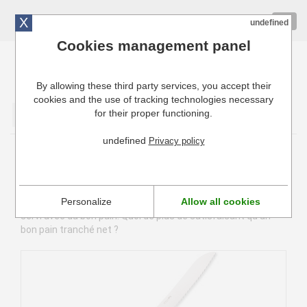
X
01 72 10 10 40
Togg
undefined
navig
Cookies management panel
By allowing these third party services, you accept their
Cuisinresto: Ustensiles de cuisine pour professionnels
cookies and the use of tracking technologies necessary
for their proper functioning.
Valider
undefined
Privacy policy
Couteau à pain
Le couteau à pain est primordial pour les professionnels de
Personalize
Allow all cookies
la restauration. Surtout en France, où chaque repas est
servi avec du bon pain. Quoi de plus de satisfaisant qu'un
bon pain tranché net ?