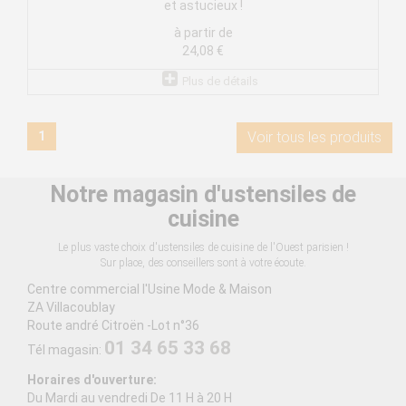
et astucieux !
à partir de
24,08 €
Plus de détails
1
Voir tous les produits
Notre magasin d'ustensiles de
cuisine
Le plus vaste choix d'ustensiles de cuisine de l'Ouest parisien !
Sur place, des conseillers sont à votre écoute.
Centre commercial l'Usine Mode & Maison
ZA Villacoublay
Route andré Citroën -Lot n°36
01 34 65 33 68
Tél magasin:
Horaires d'ouverture:
Du Mardi au vendredi De 11 H à 20 H