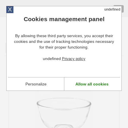
X
01 72 10 10 40
Togg
undefined
navig
Cookies management panel
By allowing these third party services, you accept their
Cuisinresto: Ustensiles de cuisine pour professionnels
cookies and the use of tracking technologies necessary
for their proper functioning.
Valider
undefined
Privacy policy
Bols de préparation
Personalize
Allow all cookies