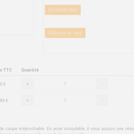
En savoir plus
Déposer un avis
ix TTC
Quantité
+
-
0 €
+
-
,80 €
e coupe irréprochable. En acier inoxydable, il vous assure une rés