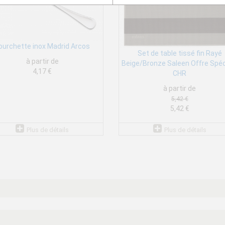
ourchette inox Madrid Arcos
Set de table tissé fin Rayé
à partir de
Beige/Bronze Saleen Offre Spéc
4,17 €
CHR
à partir de
5,42 €
5,42 €
Plus de détails
Plus de détails