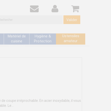
Valider
Ustensiles
Matériel de
Hygiène &
amateur
cuisine
Protection
électrique
de coupe irréprochable. En acier inoxydable, il vous
le. Le...