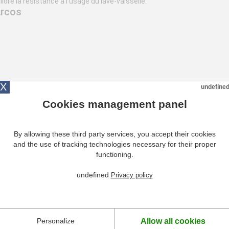
iore la résistance à l'usage du lave-vaisselle.
Arcos
X
undefine
Cookies management panel
By allowing these third party services, you accept their cookies
and the use of tracking technologies necessary for their proper
functioning.
PRODUITS COMPLÉMENTAIRES
undefined
Privacy policy
Allow all cookies
Personalize