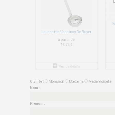
F
Louchette à bec inox De Buyer
à partir de
13,75 €
Plus de détails
Civilité :
Monsieur
Madame
Mademoiselle
Nom :
Prénom :