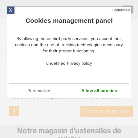
X
01 72 10 10 40
Togg
undefined
navig
Cookies management panel
By allowing these third party services, you accept their
Cuisinresto: Ustensiles de cuisine pour professionnels
cookies and the use of tracking technologies necessary
for their proper functioning.
Valider
undefined
Privacy policy
Accessoires pour planche à découper
Les accessoires pour planche à découper tels que le racloir
Personalize
Allow all cookies
ou le range-planche permettent d'entretenir et de ranger
vos planches à découper dans des conditions optimales.
1
Voir tous les produits
Notre magasin d'ustensiles de