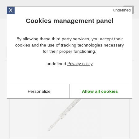
X
01 72 10 10 40
Togg
undefined
navig
Cookies management panel
By allowing these third party services, you accept their
Cuisinresto: Ustensiles de cuisine pour professionnels
cookies and the use of tracking technologies necessary
for their proper functioning.
Valider
undefined
Privacy policy
Thermomètre Cuisine
Personalize
Allow all cookies